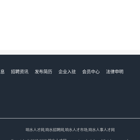
信息
招聘资讯
发布简历
企业入驻
会员中心
法律申明
们
响水人才网,响水招聘网,响水人才市场,响水人事人才网